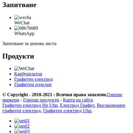
Запитване
WeChat
WhatsApp
Запитване за ценова листа
Продукти
Карбуризатор
Графитен електрод
Графитни изделия
© Copyright - 2010-2021 : Всички права запазени.
Горещи
маркери
-
Горещи продукти
-
Карта на сайта
Графитен електрод Hp Uhp
,
Електрод Графит
,
Високомощен
графитен електрод
,
Графитен електрод Uhp
,