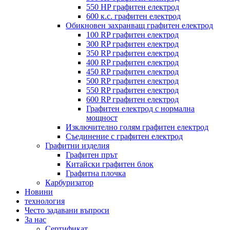
550 HP графитен електрод
600 к.с. графитен електрод
Обикновен захранващ графитен електрод
100 RP графитен електрод
300 RP графитен електрод
350 RP графитен електрод
400 RP графитен електрод
450 RP графитен електрод
500 RP графитен електрод
550 RP графитен електрод
600 RP графитен електрод
Графитен електрод с нормална
мощност
Изключително голям графитен електрод
Съединение с графитен електрод
Графитни изделия
Графитен прът
Китайски графитен блок
Графитна плочка
Карбуризатор
Новини
технология
Често задавани въпроси
За нас
Сертификат