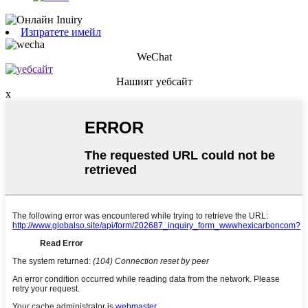
Изпратете имейл
WeChat
Нашият уебсайт
x