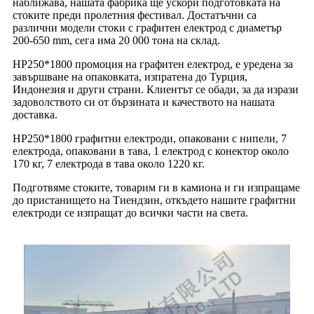
наближава, нашата фабрика ще ускори подготовката на
стоките преди пролетния фестивал. Достатъчни са
различни модели стоки с графитен електрод с диаметър
200-650 mm, сега има 20 000 тона на склад.
HP250*1800 промоция на графитен електрод, е уредена за
завършване на опаковката, изпратена до Турция,
Индонезия и други страни. Клиентът се обади, за да изрази
задоволството си от бързината и качеството на нашата
доставка.
HP250*1800 графитни електроди, опаковани с нипели, 7
електрода, опаковани в тава, 1 електрод с конектор около
170 кг, 7 електрода в тава около 1220 кг.
Подготвяме стоките, товарим ги в камиона и ги изпращаме
до пристанището на Тиендзин, откъдето нашите графитни
електроди се изпращат до всички части на света.