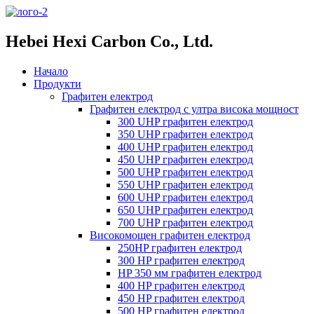
Hebei Hexi Carbon Co., Ltd.
Начало
Продукти
Графитен електрод
Графитен електрод с ултра висока мощност
300 UHP графитен електрод
350 UHP графитен електрод
400 UHP графитен електрод
450 UHP графитен електрод
500 UHP графитен електрод
550 UHP графитен електрод
600 UHP графитен електрод
650 UHP графитен електрод
700 UHP графитен електрод
Високомощен графитен електрод
250HP графитен електрод
300 HP графитен електрод
HP 350 мм графитен електрод
400 HP графитен електрод
450 HP графитен електрод
500 HP графитен електрод