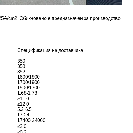
8-25A/cm2. Обикновено е предназначен за производство
Спецификация на доставчика
350
358
352
1600/1800
1700/1900
1500/1700
1.68-1.73
≥11,0
≤12,0
5.2-6.5
17-24
17400-24000
≤2,0
≤0,2