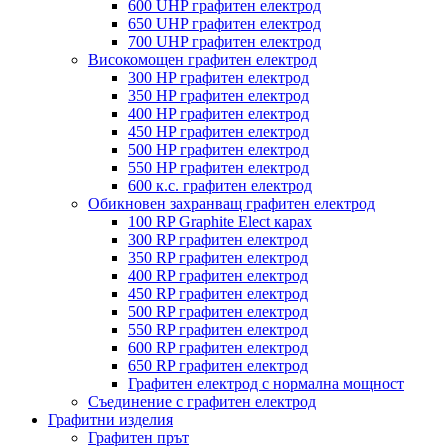
600 UHP графитен електрод
650 UHP графитен електрод
700 UHP графитен електрод
Високомощен графитен електрод
300 HP графитен електрод
350 HP графитен електрод
400 HP графитен електрод
450 HP графитен електрод
500 HP графитен електрод
550 HP графитен електрод
600 к.с. графитен електрод
Обикновен захранващ графитен електрод
100 RP Graphite Elect карах
300 RP графитен електрод
350 RP графитен електрод
400 RP графитен електрод
450 RP графитен електрод
500 RP графитен електрод
550 RP графитен електрод
600 RP графитен електрод
650 RP графитен електрод
Графитен електрод с нормална мощност
Съединение с графитен електрод
Графитни изделия
Графитен прът