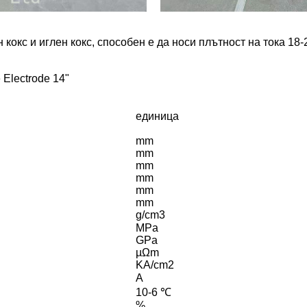
 кокс и иглен кокс, способен е да носи плътност на тока 1
Electrode 14"
единица
mm
mm
mm
mm
mm
mm
g/cm3
MPa
GPa
µΩm
KA/cm2
A
10-6 ℃
%