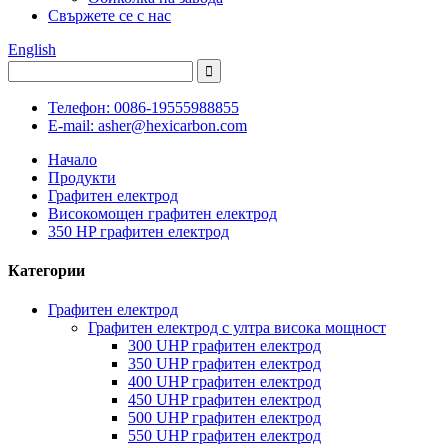
Свържете се с нас
English
Телефон: 0086-19555988855
E-mail: asher@hexicarbon.com
Начало
Продукти
Графитен електрод
Високомощен графитен електрод
350 HP графитен електрод
Категории
Графитен електрод
Графитен електрод с ултра висока мощност
300 UHP графитен електрод
350 UHP графитен електрод
400 UHP графитен електрод
450 UHP графитен електрод
500 UHP графитен електрод
550 UHP графитен електрод