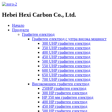
Hebei Hexi Carbon Co., Ltd.
Начало
Продукти
Графитен електрод
Графитен електрод с ултра висока мощност
300 UHP графитен електрод
350 UHP графитен електрод
400 UHP графитен електрод
450 UHP графитен електрод
500 UHP графитен електрод
550 UHP графитен електрод
600 UHP графитен електрод
650 UHP графитен електрод
700 UHP графитен електрод
Високомощен графитен електрод
250HP графитен електрод
300 HP графитен електрод
HP 350 мм графитен електрод
400 HP графитен електрод
450 HP графитен електрод
500 HP графитен електрод