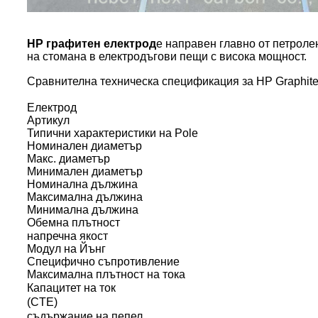
HP графитен електрод
е направен главно от петролен
на стомана в електродъгови пещи с висока мощност.
Сравнителна техническа спецификация за HP Graphite 
Електрод
Артикул
Типични характеристики на Pole
Номинален диаметър
Макс. диаметър
Минимален диаметър
Номинална дължина
Максимална дължина
Минимална дължина
Обемна плътност
напречна якост
Модул на Йънг
Специфично съпротивление
Максимална плътност на тока
Капацитет на ток
(CTE)
съдържание на пепел