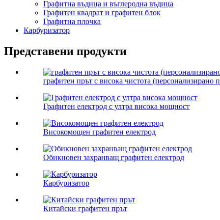
Графитна въдица и въглеродна въдица
Графитен квадрат и графитен блок
Графитна плочка
Карбуризатор
Представени продукти
графитен прът с висока чистота (персонализирано 
Графитен електрод с ултра висока мощност
Високомощен графитен електрод
Обикновен захранващ графитен електрод
Карбуризатор
Китайски графитен прът