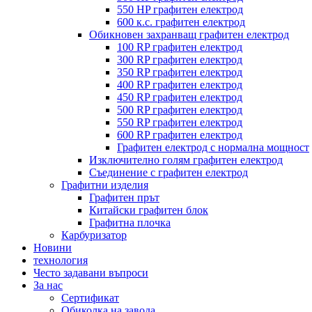
550 HP графитен електрод
600 к.с. графитен електрод
Обикновен захранващ графитен електрод
100 RP графитен електрод
300 RP графитен електрод
350 RP графитен електрод
400 RP графитен електрод
450 RP графитен електрод
500 RP графитен електрод
550 RP графитен електрод
600 RP графитен електрод
Графитен електрод с нормална мощност
Изключително голям графитен електрод
Съединение с графитен електрод
Графитни изделия
Графитен прът
Китайски графитен блок
Графитна плочка
Карбуризатор
Новини
технология
Често задавани въпроси
За нас
Сертификат
Обиколка на завода