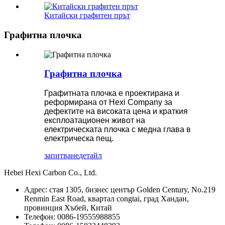
Китайски графитен прът
Графитна плочка
Графитна плочка
Графитната плочка е проектирана и
реформирана от Hexi Company за
дефектите на високата цена и краткия
експлоатационен живот на
електрическата плочка с медна глава в
електрическа пещ.
запитване
детайл
Hebei Hexi Carbon Co., Ltd.
Адрес: стая 1305, бизнес център Golden Century, No.219
Renmin East Road, квартал congtai, град Хандан,
провинция Хъбей, Китай
Телефон: 0086-19555988855