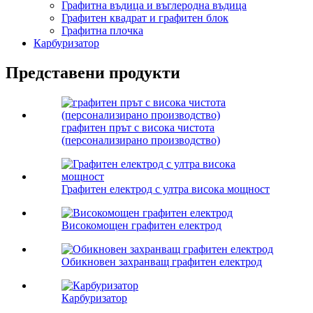
Графитна въдица и въглеродна въдица
Графитен квадрат и графитен блок
Графитна плочка
Карбуризатор
Представени продукти
графитен прът с висока чистота
(персонализирано производство)
Графитен електрод с ултра висока мощност
Високомощен графитен електрод
Обикновен захранващ графитен електрод
Карбуризатор