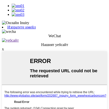
Изпратете имейл
WeChat
Нашият уебсайт
x