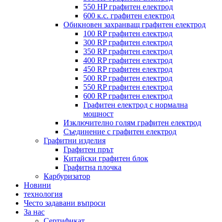
550 HP графитен електрод
600 к.с. графитен електрод
Обикновен захранващ графитен електрод
100 RP графитен електрод
300 RP графитен електрод
350 RP графитен електрод
400 RP графитен електрод
450 RP графитен електрод
500 RP графитен електрод
550 RP графитен електрод
600 RP графитен електрод
Графитен електрод с нормална
мощност
Изключително голям графитен електрод
Съединение с графитен електрод
Графитни изделия
Графитен прът
Китайски графитен блок
Графитна плочка
Карбуризатор
Новини
технология
Често задавани въпроси
За нас
Сертификат