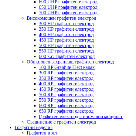
600 UHP графитен електрод
650 UHP графитен електрод
700 UHP графитен електрод
Високомощен графитен електрод
300 HP графитен електрод
350 HP графитен електрод
400 HP графитен електрод
450 HP графитен електрод
500 HP графитен електрод
550 HP графитен електрод
600 к.с. графитен електрод
Обикновен захранващ графитен електрод
100 RP Graphite Elect карах
300 RP графитен електрод
350 RP графитен електрод
400 RP графитен електрод
450 RP графитен електрод
500 RP графитен електрод
550 RP графитен електрод
600 RP графитен електрод
650 RP графитен електрод
Графитен електрод с нормална мощност
Съединение с графитен електрод
Графитни изделия
Графитен прът