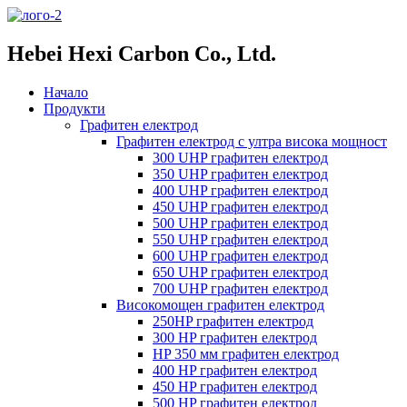
Hebei Hexi Carbon Co., Ltd.
Начало
Продукти
Графитен електрод
Графитен електрод с ултра висока мощност
300 UHP графитен електрод
350 UHP графитен електрод
400 UHP графитен електрод
450 UHP графитен електрод
500 UHP графитен електрод
550 UHP графитен електрод
600 UHP графитен електрод
650 UHP графитен електрод
700 UHP графитен електрод
Високомощен графитен електрод
250HP графитен електрод
300 HP графитен електрод
HP 350 мм графитен електрод
400 HP графитен електрод
450 HP графитен електрод
500 HP графитен електрод