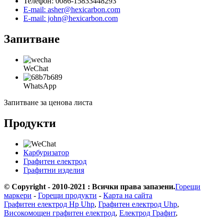
Телефон: 0086-15833448293
E-mail: asher@hexicarbon.com
E-mail: john@hexicarbon.com
Запитване
WeChat
WhatsApp
Запитване за ценова листа
Продукти
Карбуризатор
Графитен електрод
Графитни изделия
© Copyright - 2010-2021 : Всички права запазени.
Горещи
маркери
-
Горещи продукти
-
Карта на сайта
Графитен електрод Hp Uhp
,
Графитен електрод Uhp
,
Високомощен графитен електрод
,
Електрод Графит
,