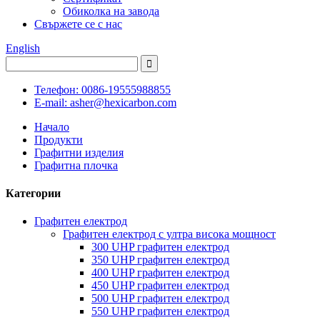
Обиколка на завода
Свържете се с нас
English
Телефон: 0086-19555988855
E-mail: asher@hexicarbon.com
Начало
Продукти
Графитни изделия
Графитна плочка
Категории
Графитен електрод
Графитен електрод с ултра висока мощност
300 UHP графитен електрод
350 UHP графитен електрод
400 UHP графитен електрод
450 UHP графитен електрод
500 UHP графитен електрод
550 UHP графитен електрод